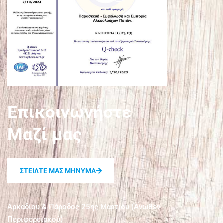
Επικοινωνήστε
Μαζί μας
ΣΤΕΙΛΤΕ ΜΑΣ ΜΗΝΥΜΑ
Αρκαδίου & Πάροδος 25ης Μαρτίου (Άνωθεν
Περιφερειακού)