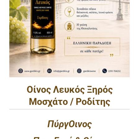
Οίνος Λευκός Ξηρός
Moσχάτο / Ροδίτης
ΠύργΟινος