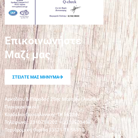
Επικοινωνήστε
Μαζί μας
ΣΤΕΙΛΤΕ ΜΑΣ ΜΗΝΥΜΑ
Αρκαδίου & Πάροδος 25ης Μαρτίου (Άνωθεν
Περιφερειακού)
Κορδελιό Θεσσαλονίκης ΤΚ 56334
Τηλέφωνα : 2310704202 – 2310903438
Ταχυδρομική Θυρίδα 33521 ΤΚ 56310