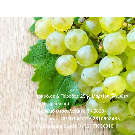
Αρκαδίου & Πάροδος 25ης Μαρτίου (Άνωθεν
Περιφερειακού)
Κορδελιό Θεσσαλονίκης ΤΚ 56334
Τηλέφωνα : 2310704202 – 2310903438
Ταχυδρομική Θυρίδα 33521 ΤΚ 56310