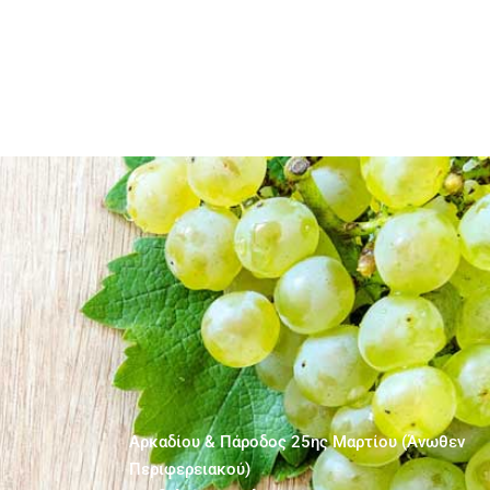
Αρκαδίου & Πάροδος 25ης Μαρτίου (Άνωθεν
Περιφερειακού)