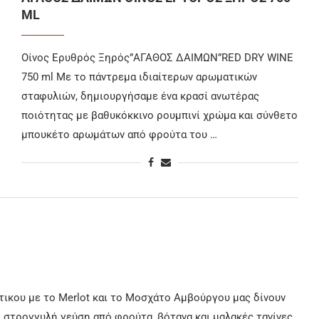
ML
Οίνος Ερυθρός Ξηρός”ΑΓΑΘΟΣ ΔΑΙΜΩΝ”RED DRY WINE
750 ml Με το πάντρεμα ιδιαίτερων αρωματικών
σταφυλιών, δημιουργήσαμε ένα κρασί ανωτέρας
ποιότητας με βαθυκόκκινο ρουμπινί χρώμα και σύνθετο
μπουκέτο αρωμάτων από φρούτα του …
ικου με το Merlot και το Μοσχάτο Αμβούργου μας δίνουν
 στρογγυλή γεύση από φρούτα, βότανα και μαλακές τανίνες.